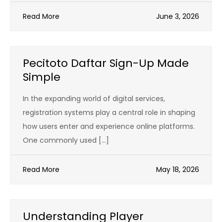
Read More
June 3, 2026
Pecitoto Daftar Sign-Up Made
Simple
In the expanding world of digital services,
registration systems play a central role in shaping
how users enter and experience online platforms.
One commonly used […]
Read More
May 18, 2026
Understanding Player