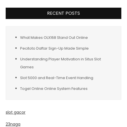
RECENT POSTS
What Makes OLX168 Stand Out Online
Pecitoto Daftar Sign-Up Made Simple
Understanding Player Motivation in Situs Slot
Games
Slot 5000 and Real-Time Event Handling
Togel Online Online System Features
slot gacor
23naga