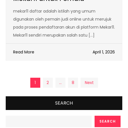
mekar11 daftar adalah istilah yang umum
digunakan oleh pemain judi online untuk merujuk
pada proses pendaftaran akun di platform Mekar11.
Mekar11 sendiri merupakan salah satu […]
Read More
April 1, 2026
Posts
1
2
…
8
Next
pagination
SEARCH
SEARCH