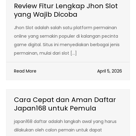
Review Fitur Lengkap Jhon Slot
yang Wajib Dicoba
Jhon Slot adalah salah satu platform permainan
online yang semakin populer di kalangan pecinta
game digital. Situs ini menyediakan berbagai jenis
permainan, mulai dari slot […]
Read More
April 5, 2026
Cara Cepat dan Aman Daftar
Japan168 untuk Pemula
japan168 daftar adalah langkah awal yang harus
dilakukan oleh calon pemain untuk dapat