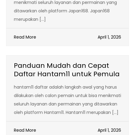
menikmati seluruh layanan dan permainan yang
ditawarkan oleh platform Japan168. Japan168
merupakan […]
Read More
April 1, 2026
Panduan Mudah dan Cepat
Daftar Hantam11 untuk Pemula
hantam11 daftar adalah langkah awal yang harus
dilakukan oleh calon pemain untuk bisa menikmati
seluruh layanan dan permainan yang ditawarkan
oleh platform Hantam11. Hantam11 merupakan […]
Read More
April 1, 2026