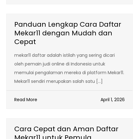
Panduan Lengkap Cara Daftar
Mekar11 dengan Mudah dan
Cepat
mekar11 daftar adalah istilah yang sering dicari
oleh pemain judi online di Indonesia untuk
memulai pengalaman mereka di platform Mekar11.
Mekar11 sendiri merupakan salah satu […]
Read More
April 1, 2026
Cara Cepat dan Aman Daftar
Mekar11 untuk Pemula